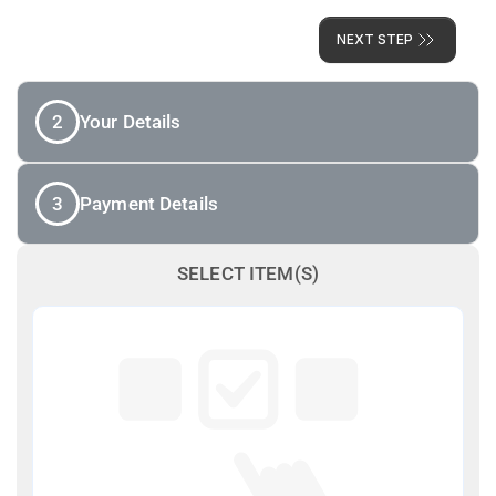
NEXT STEP
2
Your Details
3
Payment Details
SELECT ITEM(S)